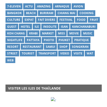
7-ELEVEN
ACTU
AMAZING
ARNAQUE
AVION
BANGKOK
BEACH
BURIRAM
CHIANG MAI
COOKING
CULTURE
EXPAT
FAIT DIVERS
FESTIVAL
FOOD
FRUIT
GUEST
HOTEL
ILE
INSOLITE
ISAN
KANCHANABURI
KOH CHANG
KRABI
MARKET
MISS
MOVIE
MUSIC
NIGHTLIFE
PATTAYA
PHOTO
PHUKET
PRATIQUE
RESORT
RESTAURANT
SAMUI
SHOP
SONGKRAN
STREET
TOURIST
TRANSPORT
VIDEO
VISITE
WAT
WEB
VISITER LES ILES DE THAÏLANDE