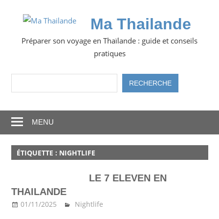
Skip
to
Ma Thailande
content
Préparer son voyage en Thaïlande : guide et conseils
pratiques
Rechercher
RECHERCHE
MENU
ÉTIQUETTE :
NIGHTLIFE
LE 7 ELEVEN EN
THAILANDE
01/11/2025
Ma Thailande
Nightlife