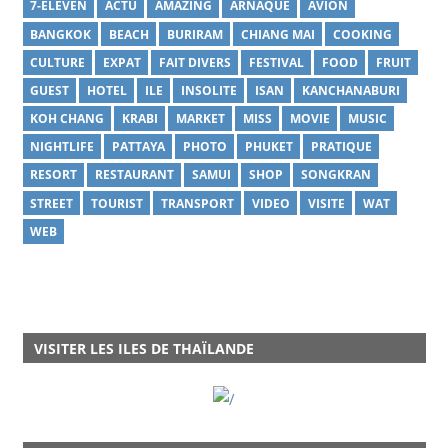
7-ELEVEN
ACTU
AMAZING
ARNAQUE
AVION
BANGKOK
BEACH
BURIRAM
CHIANG MAI
COOKING
CULTURE
EXPAT
FAIT DIVERS
FESTIVAL
FOOD
FRUIT
GUEST
HOTEL
ILE
INSOLITE
ISAN
KANCHANABURI
KOH CHANG
KRABI
MARKET
MISS
MOVIE
MUSIC
NIGHTLIFE
PATTAYA
PHOTO
PHUKET
PRATIQUE
RESORT
RESTAURANT
SAMUI
SHOP
SONGKRAN
STREET
TOURIST
TRANSPORT
VIDEO
VISITE
WAT
WEB
VISITER LES ILES DE THAÏLANDE