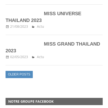
MISS UNIVERSE
THAILAND 2023
21/08/2023
Ma Thailande
Actu
MISS GRAND THAILAND
2023
02/05/2023
Ma Thailande
Actu
OLDER POSTS
NOTRE GROUPE FACEBOOK