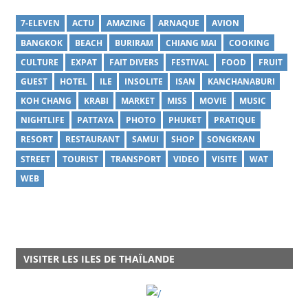
7-ELEVEN
ACTU
AMAZING
ARNAQUE
AVION
BANGKOK
BEACH
BURIRAM
CHIANG MAI
COOKING
CULTURE
EXPAT
FAIT DIVERS
FESTIVAL
FOOD
FRUIT
GUEST
HOTEL
ILE
INSOLITE
ISAN
KANCHANABURI
KOH CHANG
KRABI
MARKET
MISS
MOVIE
MUSIC
NIGHTLIFE
PATTAYA
PHOTO
PHUKET
PRATIQUE
RESORT
RESTAURANT
SAMUI
SHOP
SONGKRAN
STREET
TOURIST
TRANSPORT
VIDEO
VISITE
WAT
WEB
VISITER LES ILES DE THAÏLANDE