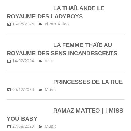
LA THAÏLANDE LE
ROYAUME DES LADYBOYS
15/08/2024
Ma Thailande
Photo
,
Video
LA FEMME THAÏE AU
ROYAUME DES SENS INCANDESCENTS
14/02/2024
Ma Thailande
Actu
PRINCESSES DE LA RUE
05/12/2023
Ma Thailande
Music
RAMAZ MATTEO | I MISS
YOU BABY
27/08/2023
Ma Thailande
Music