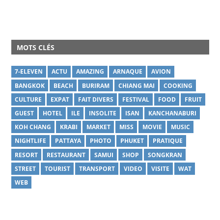
MOTS CLÉS
7-ELEVEN
ACTU
AMAZING
ARNAQUE
AVION
BANGKOK
BEACH
BURIRAM
CHIANG MAI
COOKING
CULTURE
EXPAT
FAIT DIVERS
FESTIVAL
FOOD
FRUIT
GUEST
HOTEL
ILE
INSOLITE
ISAN
KANCHANABURI
KOH CHANG
KRABI
MARKET
MISS
MOVIE
MUSIC
NIGHTLIFE
PATTAYA
PHOTO
PHUKET
PRATIQUE
RESORT
RESTAURANT
SAMUI
SHOP
SONGKRAN
STREET
TOURIST
TRANSPORT
VIDEO
VISITE
WAT
WEB