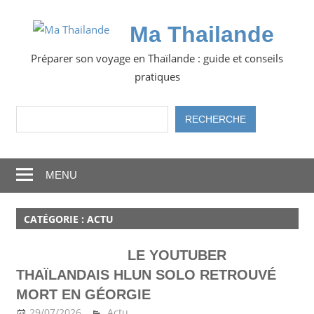
Skip
to
Ma Thailande
content
Préparer son voyage en Thaïlande : guide et conseils
pratiques
Rechercher
RECHERCHE
MENU
CATÉGORIE :
ACTU
LE YOUTUBER
THAÏLANDAIS HLUN SOLO RETROUVÉ
MORT EN GÉORGIE
29/07/2026
Ma Thailande
Actu