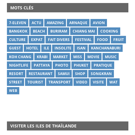
MOTS CLÉS
7-ELEVEN
ACTU
AMAZING
ARNAQUE
AVION
BANGKOK
BEACH
BURIRAM
CHIANG MAI
COOKING
CULTURE
EXPAT
FAIT DIVERS
FESTIVAL
FOOD
FRUIT
GUEST
HOTEL
ILE
INSOLITE
ISAN
KANCHANABURI
KOH CHANG
KRABI
MARKET
MISS
MOVIE
MUSIC
NIGHTLIFE
PATTAYA
PHOTO
PHUKET
PRATIQUE
RESORT
RESTAURANT
SAMUI
SHOP
SONGKRAN
STREET
TOURIST
TRANSPORT
VIDEO
VISITE
WAT
WEB
VISITER LES ILES DE THAÏLANDE