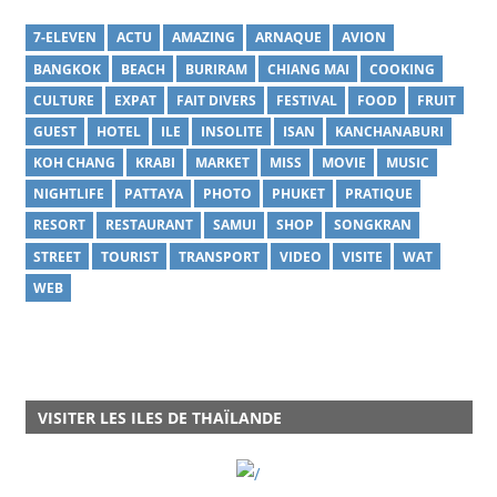
7-ELEVEN
ACTU
AMAZING
ARNAQUE
AVION
BANGKOK
BEACH
BURIRAM
CHIANG MAI
COOKING
CULTURE
EXPAT
FAIT DIVERS
FESTIVAL
FOOD
FRUIT
GUEST
HOTEL
ILE
INSOLITE
ISAN
KANCHANABURI
KOH CHANG
KRABI
MARKET
MISS
MOVIE
MUSIC
NIGHTLIFE
PATTAYA
PHOTO
PHUKET
PRATIQUE
RESORT
RESTAURANT
SAMUI
SHOP
SONGKRAN
STREET
TOURIST
TRANSPORT
VIDEO
VISITE
WAT
WEB
VISITER LES ILES DE THAÏLANDE