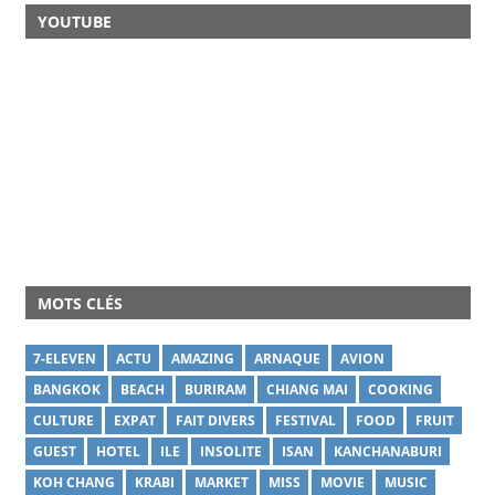
YOUTUBE
MOTS CLÉS
7-ELEVEN
ACTU
AMAZING
ARNAQUE
AVION
BANGKOK
BEACH
BURIRAM
CHIANG MAI
COOKING
CULTURE
EXPAT
FAIT DIVERS
FESTIVAL
FOOD
FRUIT
GUEST
HOTEL
ILE
INSOLITE
ISAN
KANCHANABURI
KOH CHANG
KRABI
MARKET
MISS
MOVIE
MUSIC