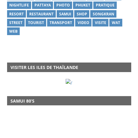
NIGHTLIFE
PATTAYA
PHOTO
PHUKET
PRATIQUE
RESORT
RESTAURANT
SAMUI
SHOP
SONGKRAN
STREET
TOURIST
TRANSPORT
VIDEO
VISITE
WAT
WEB
VISITER LES ILES DE THAÏLANDE
SAMUI 80’S