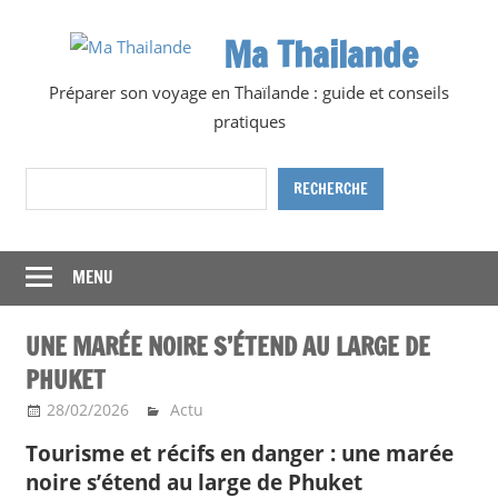
Skip
Ma Thailande
to
content
Préparer son voyage en Thaïlande : guide et conseils
pratiques
Rechercher
RECHERCHE
MENU
UNE MARÉE NOIRE S’ÉTEND AU LARGE DE
PHUKET
28/02/2026
Ma Thailande
Actu
Tourisme et récifs en danger : une marée
noire s’étend au large de Phuket