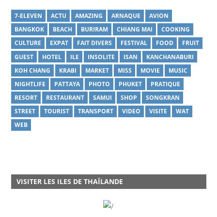
7-ELEVEN
ACTU
AMAZING
ARNAQUE
AVION
BANGKOK
BEACH
BURIRAM
CHIANG MAI
COOKING
CULTURE
EXPAT
FAIT DIVERS
FESTIVAL
FOOD
FRUIT
GUEST
HOTEL
ILE
INSOLITE
ISAN
KANCHANABURI
KOH CHANG
KRABI
MARKET
MISS
MOVIE
MUSIC
NIGHTLIFE
PATTAYA
PHOTO
PHUKET
PRATIQUE
RESORT
RESTAURANT
SAMUI
SHOP
SONGKRAN
STREET
TOURIST
TRANSPORT
VIDEO
VISITE
WAT
WEB
VISITER LES ILES DE THAÏLANDE