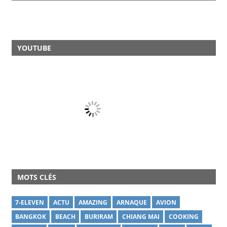
YOUTUBE
MOTS CLÉS
7-ELEVEN
ACTU
AMAZING
ARNAQUE
AVION
BANGKOK
BEACH
BURIRAM
CHIANG MAI
COOKING