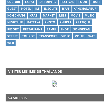
CULTURE
EXPAT
FAIT DIVERS
FESTIVAL
FOOD
FRUIT
GUEST
HOTEL
ILE
INSOLITE
ISAN
KANCHANABURI
KOH CHANG
KRABI
MARKET
MISS
MOVIE
MUSIC
NIGHTLIFE
PATTAYA
PHOTO
PHUKET
PRATIQUE
RESORT
RESTAURANT
SAMUI
SHOP
SONGKRAN
STREET
TOURIST
TRANSPORT
VIDEO
VISITE
WAT
WEB
VISITER LES ILES DE THAÏLANDE
SAMUI 80’S