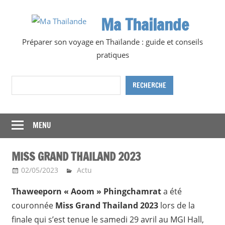
Skip
Ma Thailande
to
content
Préparer son voyage en Thaïlande : guide et conseils
pratiques
Rechercher
RECHERCHE
MENU
MISS GRAND THAILAND 2023
02/05/2023
Ma Thailande
Actu
Thaweeporn « Aoom » Phingchamrat
a été
couronnée
Miss Grand Thailand 2023
lors de la
finale qui s’est tenue le samedi 29 avril au MGI Hall,