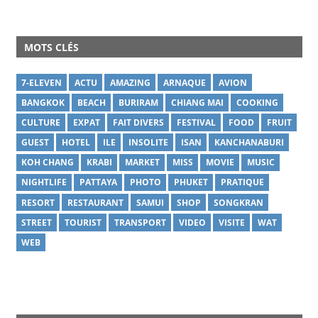
MOTS CLÉS
7-ELEVEN
ACTU
AMAZING
ARNAQUE
AVION
BANGKOK
BEACH
BURIRAM
CHIANG MAI
COOKING
CULTURE
EXPAT
FAIT DIVERS
FESTIVAL
FOOD
FRUIT
GUEST
HOTEL
ILE
INSOLITE
ISAN
KANCHANABURI
KOH CHANG
KRABI
MARKET
MISS
MOVIE
MUSIC
NIGHTLIFE
PATTAYA
PHOTO
PHUKET
PRATIQUE
RESORT
RESTAURANT
SAMUI
SHOP
SONGKRAN
STREET
TOURIST
TRANSPORT
VIDEO
VISITE
WAT
WEB