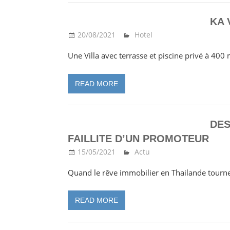
KA 
20/08/2021
Ma Thailande
Hotel
Une Villa avec terrasse et piscine privé à 40
READ MORE
DES
FAILLITE D’UN PROMOTEUR
15/05/2021
Ma Thailande
Actu
Quand le rêve immobilier en Thailande tourn
READ MORE