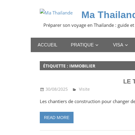
Skip
to
Ma Thailan
content
Préparer son voyage en Thaïlande : guide et
ACCUEIL
PRATIQUE
VISA
ÉTIQUETTE :
IMMOBILIER
LE 
30/08/2025
Ma Thailande
Visite
Les chantiers de construction pour changer d
READ MORE