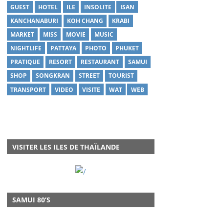
GUEST
HOTEL
ILE
INSOLITE
ISAN
KANCHANABURI
KOH CHANG
KRABI
MARKET
MISS
MOVIE
MUSIC
NIGHTLIFE
PATTAYA
PHOTO
PHUKET
PRATIQUE
RESORT
RESTAURANT
SAMUI
SHOP
SONGKRAN
STREET
TOURIST
TRANSPORT
VIDEO
VISITE
WAT
WEB
VISITER LES ILES DE THAÏLANDE
SAMUI 80’S