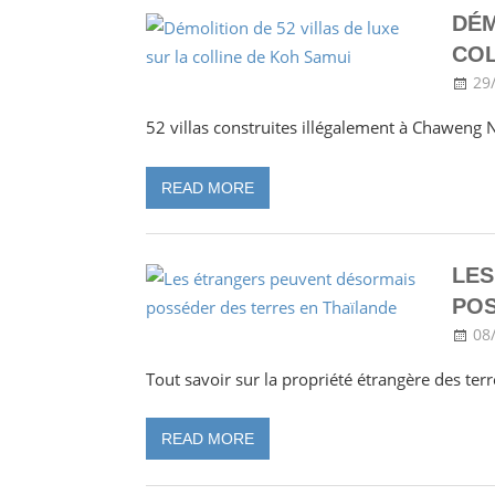
DÉM
COL
29
52 villas construites illégalement à Chaweng N
READ MORE
LES
POS
08
Tout savoir sur la propriété étrangère des ter
READ MORE