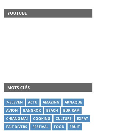
YOUTUBE
MOTS CLÉS
7-ELEVEN
ACTU
AMAZING
ARNAQUE
AVION
BANGKOK
BEACH
BURIRAM
CHIANG MAI
COOKING
CULTURE
EXPAT
FAIT DIVERS
FESTIVAL
FOOD
FRUIT