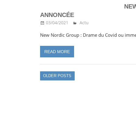
NEW
ANNONCÉE
03/04/2021
Ma Thailande
Actu
New Nordic Group : Drame du Covid ou imme
READ MORE
OLDER POSTS