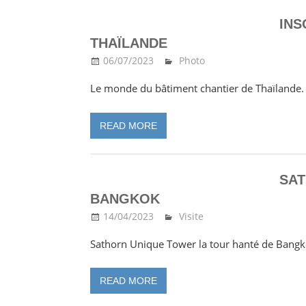
INS
THAÏLANDE
06/07/2023
Ma Thailande
Photo
Le monde du bâtiment chantier de Thaïlande.
READ MORE
SAT
BANGKOK
14/04/2023
Ma Thailande
Visite
Sathorn Unique Tower la tour hanté de Bangk
READ MORE