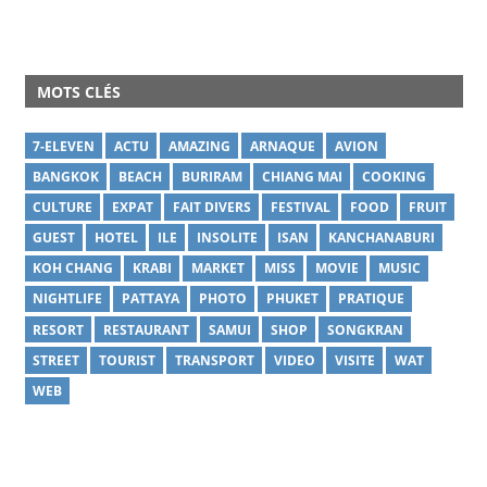
MOTS CLÉS
7-ELEVEN
ACTU
AMAZING
ARNAQUE
AVION
BANGKOK
BEACH
BURIRAM
CHIANG MAI
COOKING
CULTURE
EXPAT
FAIT DIVERS
FESTIVAL
FOOD
FRUIT
GUEST
HOTEL
ILE
INSOLITE
ISAN
KANCHANABURI
KOH CHANG
KRABI
MARKET
MISS
MOVIE
MUSIC
NIGHTLIFE
PATTAYA
PHOTO
PHUKET
PRATIQUE
RESORT
RESTAURANT
SAMUI
SHOP
SONGKRAN
STREET
TOURIST
TRANSPORT
VIDEO
VISITE
WAT
WEB