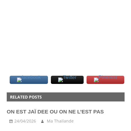
AMAZING
RELATED POSTS
BANGKOK
BURIRAM
ON EST JAÏ DEE OU ON NE L’EST PAS
CHIANG
MAI
24/04/2026
Ma Thailande
INSOLITE