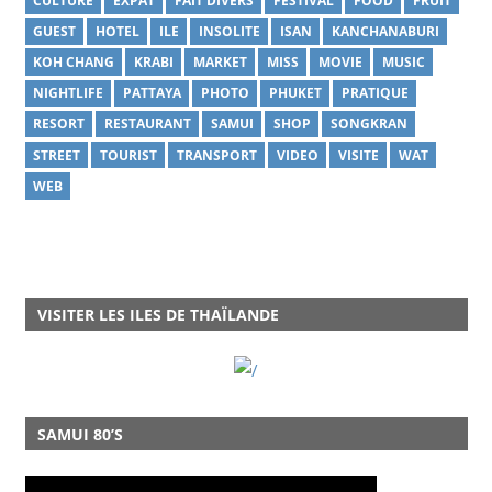
CULTURE
EXPAT
FAIT DIVERS
FESTIVAL
FOOD
FRUIT
GUEST
HOTEL
ILE
INSOLITE
ISAN
KANCHANABURI
KOH CHANG
KRABI
MARKET
MISS
MOVIE
MUSIC
NIGHTLIFE
PATTAYA
PHOTO
PHUKET
PRATIQUE
RESORT
RESTAURANT
SAMUI
SHOP
SONGKRAN
STREET
TOURIST
TRANSPORT
VIDEO
VISITE
WAT
WEB
VISITER LES ILES DE THAÏLANDE
SAMUI 80’S