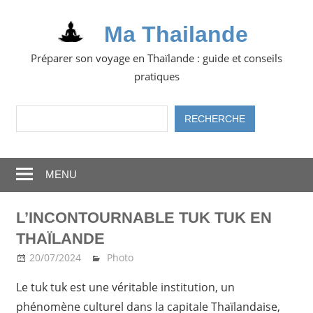
Skip
to
Ma Thailande
content
Préparer son voyage en Thaïlande : guide et conseils
pratiques
Rechercher
RECHERCHE
MENU
L’INCONTOURNABLE TUK TUK EN
THAÏLANDE
20/07/2024
Ma Thailande
Photo
Le tuk tuk est une véritable institution, un
phénomène culturel dans la capitale Thaïlandaise,