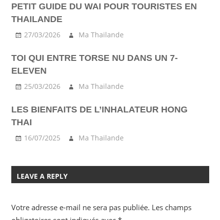
PETIT GUIDE DU WAI POUR TOURISTES EN
KANCHANABURI
THAILANDE
KOH
LANTA
27/03/2026
Ma Thailande
KRABI
TOI QUI ENTRE TORSE NU DANS UN 7-
LANTA
ELEVEN
NORD
25/03/2026
Ma Thailande
PHUKET
STREET
LES BIENFAITS DE L’INHALATEUR HONG
TRANSPORT
THAI
TUKTUK
16/07/2025
Ma Thailande
LEAVE A REPLY
Votre adresse e-mail ne sera pas publiée.
Les champs