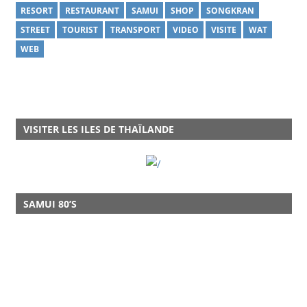
RESORT
RESTAURANT
SAMUI
SHOP
SONGKRAN
STREET
TOURIST
TRANSPORT
VIDEO
VISITE
WAT
WEB
VISITER LES ILES DE THAÏLANDE
SAMUI 80’S