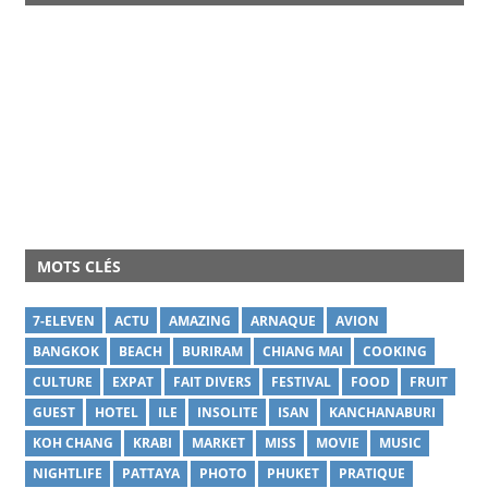
MOTS CLÉS
7-ELEVEN
ACTU
AMAZING
ARNAQUE
AVION
BANGKOK
BEACH
BURIRAM
CHIANG MAI
COOKING
CULTURE
EXPAT
FAIT DIVERS
FESTIVAL
FOOD
FRUIT
GUEST
HOTEL
ILE
INSOLITE
ISAN
KANCHANABURI
KOH CHANG
KRABI
MARKET
MISS
MOVIE
MUSIC
NIGHTLIFE
PATTAYA
PHOTO
PHUKET
PRATIQUE