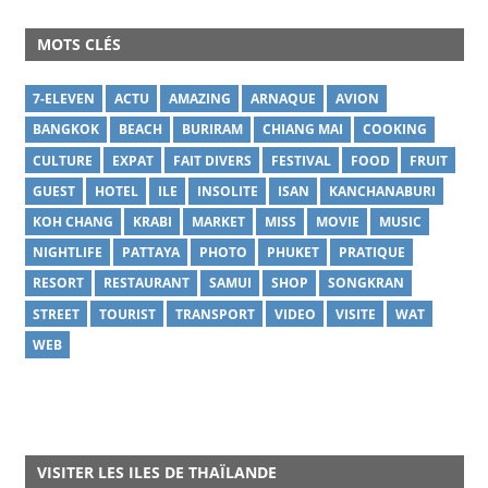
MOTS CLÉS
7-ELEVEN
ACTU
AMAZING
ARNAQUE
AVION
BANGKOK
BEACH
BURIRAM
CHIANG MAI
COOKING
CULTURE
EXPAT
FAIT DIVERS
FESTIVAL
FOOD
FRUIT
GUEST
HOTEL
ILE
INSOLITE
ISAN
KANCHANABURI
KOH CHANG
KRABI
MARKET
MISS
MOVIE
MUSIC
NIGHTLIFE
PATTAYA
PHOTO
PHUKET
PRATIQUE
RESORT
RESTAURANT
SAMUI
SHOP
SONGKRAN
STREET
TOURIST
TRANSPORT
VIDEO
VISITE
WAT
WEB
VISITER LES ILES DE THAÏLANDE