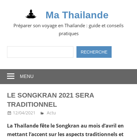
Skip
to
Ma Thailande
content
Préparer son voyage en Thaïlande : guide et conseils
pratiques
Rechercher
RECHERCHE
MENU
LE SONGKRAN 2021 SERA
TRADITIONNEL
12/04/2021
Ma Thailande
Actu
La Thaïlande fête
le Songkran
au mois d’avril en
mettant l’accent sur les aspects traditionnels et