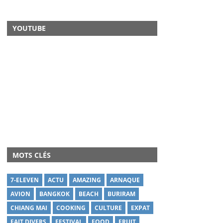
YOUTUBE
MOTS CLÉS
7-ELEVEN
ACTU
AMAZING
ARNAQUE
AVION
BANGKOK
BEACH
BURIRAM
CHIANG MAI
COOKING
CULTURE
EXPAT
FAIT DIVERS
FESTIVAL
FOOD
FRUIT