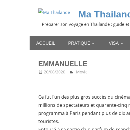
Skip
to
Ma Thailan
content
Préparer son voyage en Thaïlande : guide et
ACCUEIL
PRATIQUE
VISA
EMMANUELLE
20/06/2020
Ma Thailande
Movie
Ce fut l’un des plus gros succès du cinéma 
millions de spectateurs et quarante-cinq m
programma à Paris pendant plus de dix an
touristes.
Entouré à sa sortie d’un parfum de scandal