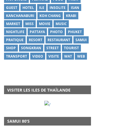
GUEST
HOTEL
ILE
INSOLITE
ISAN
KANCHANABURI
KOH CHANG
KRABI
MARKET
MISS
MOVIE
MUSIC
NIGHTLIFE
PATTAYA
PHOTO
PHUKET
PRATIQUE
RESORT
RESTAURANT
SAMUI
SHOP
SONGKRAN
STREET
TOURIST
TRANSPORT
VIDEO
VISITE
WAT
WEB
VISITER LES ILES DE THAÏLANDE
SAMUI 80’S