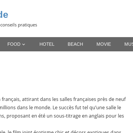
de
 conseils pratiques
FOOD
HOTEL
BEACH
MOVIE
MU
français, attirant dans les salles françaises près de neuf
illions dans le monde. Le succès fut tel qu’une salle le
s, proposant en été un sous-titrage en anglais pour les
e, le film joint érotisme chic et décors exotiques dans