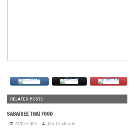
COOKING
RELATED POSTS
FOOD
FRUIT
SABAIDEE THAI FOOD
HUMOUR
24/05/2026
Ma Thailande
INSOLITE
MARKET