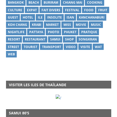
BANGKOK
BEACH
BURIRAM
CHIANG MAI
COOKING
CULTURE
EXPAT
FAIT DIVERS
FESTIVAL
FOOD
FRUIT
GUEST
HOTEL
ILE
INSOLITE
ISAN
KANCHANABURI
KOH CHANG
KRABI
MARKET
MISS
MOVIE
MUSIC
NIGHTLIFE
PATTAYA
PHOTO
PHUKET
PRATIQUE
RESORT
RESTAURANT
SAMUI
SHOP
SONGKRAN
STREET
TOURIST
TRANSPORT
VIDEO
VISITE
WAT
WEB
VISITER LES ILES DE THAÏLANDE
SAMUI 80’S