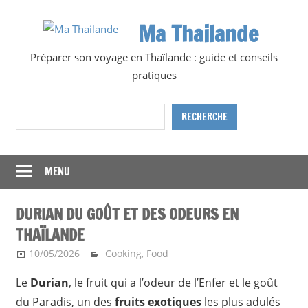
Skip
Ma Thailande
to
content
Préparer son voyage en Thaïlande : guide et conseils
pratiques
Rechercher
RECHERCHE
MENU
DURIAN DU GOÛT ET DES ODEURS EN
THAÏLANDE
10/05/2026
Ma Thailande
Cooking
,
Food
Le
Durian
, le fruit qui a l’odeur de l’Enfer et le goût
du Paradis, un des
fruits exotiques
les plus adulés