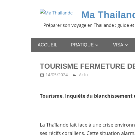
Skip
to
Ma Thailan
content
Préparer son voyage en Thaïlande : guide et
ACCUEIL
PRATIQUE
VISA
TOURISME FERMETURE DE
14/05/2024
Ma Thailande
Actu
Tourisme. Inquiète du blanchissement d
La Thaïlande fait face à une crise enviro
ses récifs coralliens. Cette situation ala