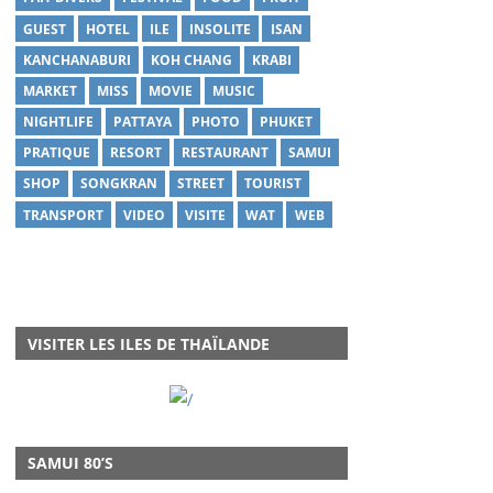
GUEST
HOTEL
ILE
INSOLITE
ISAN
KANCHANABURI
KOH CHANG
KRABI
MARKET
MISS
MOVIE
MUSIC
NIGHTLIFE
PATTAYA
PHOTO
PHUKET
PRATIQUE
RESORT
RESTAURANT
SAMUI
SHOP
SONGKRAN
STREET
TOURIST
TRANSPORT
VIDEO
VISITE
WAT
WEB
VISITER LES ILES DE THAÏLANDE
SAMUI 80’S