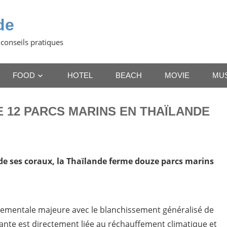
de
 conseils pratiques
FOOD
HOTEL
BEACH
MOVIE
MU
 12 PARCS MARINS EN THAÏLANDE
e ses coraux, la Thaïlande ferme douze parcs marins
nnementale majeure avec le blanchissement généralisé de
rmante est directement liée au réchauffement climatique et