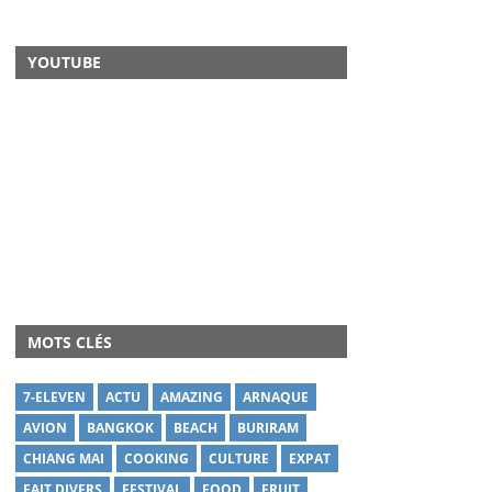
YOUTUBE
MOTS CLÉS
7-ELEVEN
ACTU
AMAZING
ARNAQUE
AVION
BANGKOK
BEACH
BURIRAM
CHIANG MAI
COOKING
CULTURE
EXPAT
FAIT DIVERS
FESTIVAL
FOOD
FRUIT