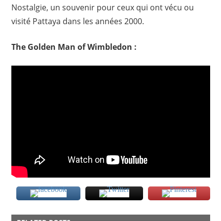
Nostalgie, un souvenir pour ceux qui ont vécu ou
visité Pattaya dans les années 2000.
The Golden Man of Wimbledon :
HUMOUR