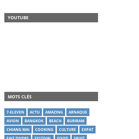
YOUTUBE
MOTS CLÉS
7-ELEVEN
ACTU
AMAZING
ARNAQUE
AVION
BANGKOK
BEACH
BURIRAM
CHIANG MAI
COOKING
CULTURE
EXPAT
FAIT DIVERS
FESTIVAL
FOOD
FRUIT