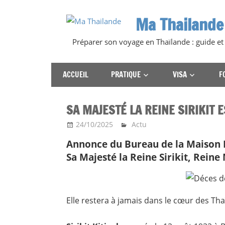
Skip
Ma Thailande
to
content
Préparer son voyage en Thaïlande : guide et
ACCUEIL
PRATIQUE
VISA
F
SA MAJESTÉ LA REINE SIRIKIT 
24/10/2025
Ma Thailande
Actu
Annonce du Bureau de la Maison R
Sa Majesté la Reine Sirikit, Reine
Elle restera à jamais dans le cœur des Tha