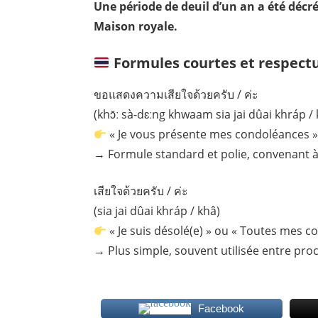
Une période de deuil d’un an a été décré
Maison royale.
Formules courtes et respect
ขอแสดงความเสียใจด้วยครับ / ค่ะ
(khɔ̌ː sà-dɛːng khwaam sia jai dûai khráp /
« Je vous présente mes condoléances 
→ Formule standard et polie, convenant à 
เสียใจด้วยครับ / ค่ะ
(sia jai dûai khráp / khâ)
« Je suis désolé(e) » ou « Toutes mes c
→ Plus simple, souvent utilisée entre pro
Facebook