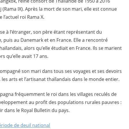
 Bangkok, reine consort de Thaïlande de 1950 à 2016
Rama IX). Après la mort de son mari, elle est connue
e l’actuel roi Rama X.
sse à l’étranger, son père étant représentant du
 puis au Danemark et en France. Elle a rencontré
thaïlandais, alors qu’elle étudiait en France. Ils se marient
 qu’elle avait 17 ans.
ccompagné son mari dans tous ses voyages et ses devoirs
les arts et l’artisanat thaïlandais dans le monde entier.
pagna fréquemment le roi dans les villages reculés de
eloppement au profit des populations rurales pauvres :
ir dans le Royal Bulletin du pays.
riode de deuil national