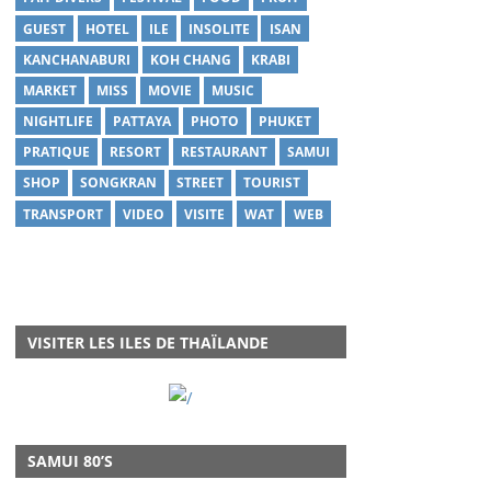
GUEST
HOTEL
ILE
INSOLITE
ISAN
KANCHANABURI
KOH CHANG
KRABI
MARKET
MISS
MOVIE
MUSIC
NIGHTLIFE
PATTAYA
PHOTO
PHUKET
PRATIQUE
RESORT
RESTAURANT
SAMUI
SHOP
SONGKRAN
STREET
TOURIST
TRANSPORT
VIDEO
VISITE
WAT
WEB
VISITER LES ILES DE THAÏLANDE
SAMUI 80’S