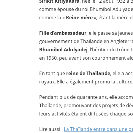
Sirikit Kitiyakara
, née le 12 août 1932 à
comme épouse du roi Bhumibol Adulyadej (
comme la «
Reine mère
», étant la mère d
Fille d’ambassadeur
, elle passe sa jeune
gouvernement de Thaïlande en Angleterre,
Bhumibol Adulyadej
, l’héritier du trône 
en 1950, peu avant son couronnement alors
En tant que
reine de Thaïlande
, elle a a
royaux. Elle a également promu la culture, 
Pendant plus de quarante ans, elle accom
Thaïlande, promouvant des projets de dév
leurs activités étaient diffusées chaque so
Lire aussi :
La Thaïlande entre dans une pé