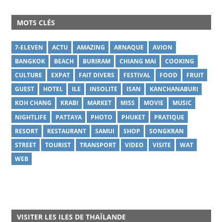
MOTS CLÉS
7-ELEVEN
ACTU
AMAZING
ARNAQUE
AVION
BANGKOK
BEACH
BURIRAM
CHIANG MAI
COOKING
CULTURE
EXPAT
FAIT DIVERS
FESTIVAL
FOOD
FRUIT
GUEST
HOTEL
ILE
INSOLITE
ISAN
KANCHANABURI
KOH CHANG
KRABI
MARKET
MISS
MOVIE
MUSIC
NIGHTLIFE
PATTAYA
PHOTO
PHUKET
PRATIQUE
RESORT
RESTAURANT
SAMUI
SHOP
SONGKRAN
STREET
TOURIST
TRANSPORT
VIDEO
VISITE
WAT
WEB
VISITER LES ILES DE THAÏLANDE