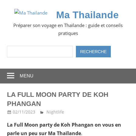
Skip
to
Ma Thailande
content
Préparer son voyage en Thaïlande : guide et conseils
pratiques
Rechercher
RECHERCHE
MENU
LA FULL MOON PARTY DE KOH
PHANGAN
02/11/2023
Ma Thailande
Nightlife
La Full Moon party de Koh Phangan on vous en
parle un peu sur Ma Thaïlande
.