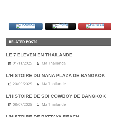
AMAZING
RELATED POSTS
BEACH
FESTIVAL
LE 7 ELEVEN EN THAILANDE
KOH
TAO
01/11/2025
Ma Thailande
NIGHTLIFE
L’HISTOIRE DU NANA PLAZA DE BANGKOK
PHANGAN
20/09/2025
Ma Thailande
SAMUI
L’HISTOIRE DE SOI COWBOY DE BANGKOK
08/07/2025
Ma Thailande
L’HISTOIRE DE PATTAYA BEACH