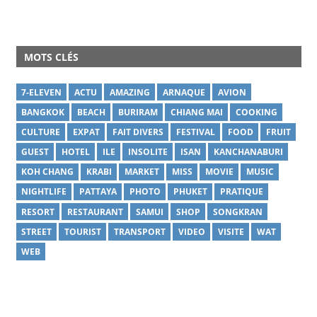
MOTS CLÉS
7-ELEVEN
ACTU
AMAZING
ARNAQUE
AVION
BANGKOK
BEACH
BURIRAM
CHIANG MAI
COOKING
CULTURE
EXPAT
FAIT DIVERS
FESTIVAL
FOOD
FRUIT
GUEST
HOTEL
ILE
INSOLITE
ISAN
KANCHANABURI
KOH CHANG
KRABI
MARKET
MISS
MOVIE
MUSIC
NIGHTLIFE
PATTAYA
PHOTO
PHUKET
PRATIQUE
RESORT
RESTAURANT
SAMUI
SHOP
SONGKRAN
STREET
TOURIST
TRANSPORT
VIDEO
VISITE
WAT
WEB