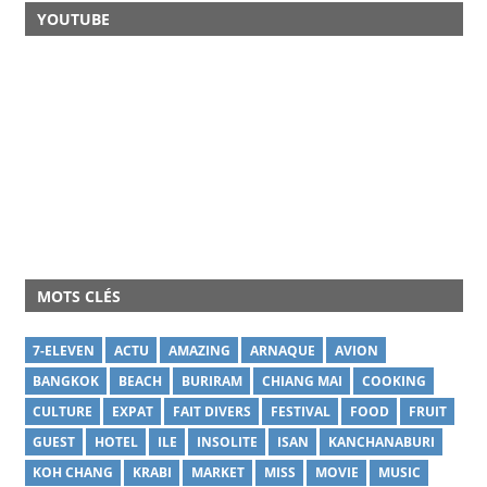
YOUTUBE
MOTS CLÉS
7-ELEVEN
ACTU
AMAZING
ARNAQUE
AVION
BANGKOK
BEACH
BURIRAM
CHIANG MAI
COOKING
CULTURE
EXPAT
FAIT DIVERS
FESTIVAL
FOOD
FRUIT
GUEST
HOTEL
ILE
INSOLITE
ISAN
KANCHANABURI
KOH CHANG
KRABI
MARKET
MISS
MOVIE
MUSIC