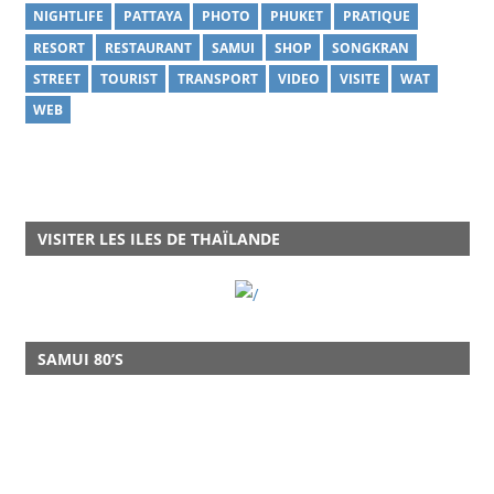
NIGHTLIFE
PATTAYA
PHOTO
PHUKET
PRATIQUE
RESORT
RESTAURANT
SAMUI
SHOP
SONGKRAN
STREET
TOURIST
TRANSPORT
VIDEO
VISITE
WAT
WEB
VISITER LES ILES DE THAÏLANDE
SAMUI 80’S