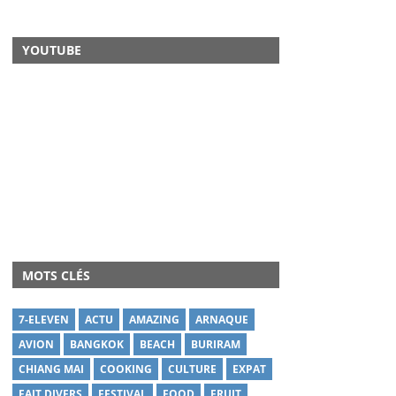
YOUTUBE
MOTS CLÉS
7-ELEVEN
ACTU
AMAZING
ARNAQUE
AVION
BANGKOK
BEACH
BURIRAM
CHIANG MAI
COOKING
CULTURE
EXPAT
FAIT DIVERS
FESTIVAL
FOOD
FRUIT