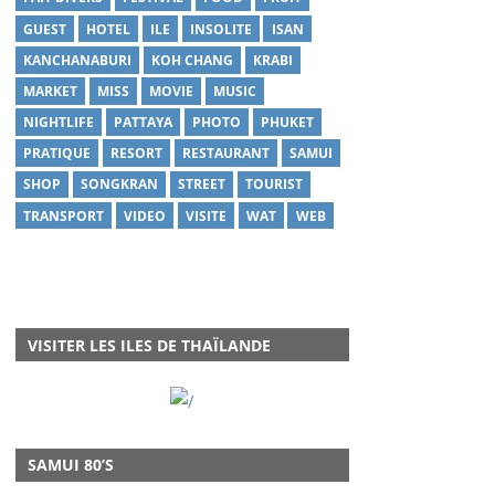
GUEST
HOTEL
ILE
INSOLITE
ISAN
KANCHANABURI
KOH CHANG
KRABI
MARKET
MISS
MOVIE
MUSIC
NIGHTLIFE
PATTAYA
PHOTO
PHUKET
PRATIQUE
RESORT
RESTAURANT
SAMUI
SHOP
SONGKRAN
STREET
TOURIST
TRANSPORT
VIDEO
VISITE
WAT
WEB
VISITER LES ILES DE THAÏLANDE
SAMUI 80’S