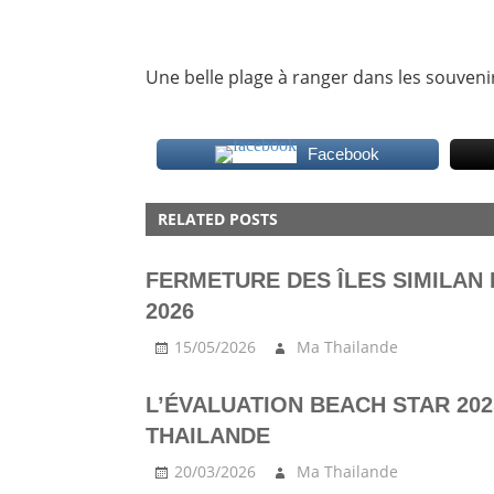
Une belle plage à ranger dans les souvenir
Facebook
BEACH
RELATED POSTS
KATA
PHOTO
FERMETURE DES ÎLES SIMILAN
PHUKET
2026
15/05/2026
Ma Thailande
L’ÉVALUATION BEACH STAR 20
THAILANDE
20/03/2026
Ma Thailande