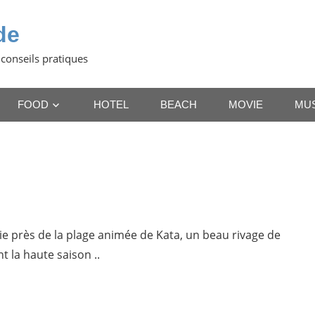
de
 conseils pratiques
FOOD
HOTEL
BEACH
MOVIE
MU
ie près de la plage animée de Kata, un beau rivage de
t la haute saison ..