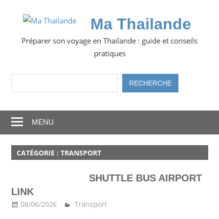
Skip
to
Ma Thailande
content
Préparer son voyage en Thaïlande : guide et conseils
pratiques
Rechercher
RECHERCHE
MENU
CATÉGORIE :
TRANSPORT
SHUTTLE BUS AIRPORT
LINK
08/06/2026
Ma Thailande
Transport