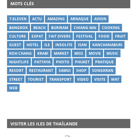
MOTS CLÉS
7-ELEVEN
ACTU
AMAZING
ARNAQUE
AVION
BANGKOK
BEACH
BURIRAM
CHIANG MAI
COOKING
CULTURE
EXPAT
FAIT DIVERS
FESTIVAL
FOOD
FRUIT
GUEST
HOTEL
ILE
INSOLITE
ISAN
KANCHANABURI
KOH CHANG
KRABI
MARKET
MISS
MOVIE
MUSIC
NIGHTLIFE
PATTAYA
PHOTO
PHUKET
PRATIQUE
RESORT
RESTAURANT
SAMUI
SHOP
SONGKRAN
STREET
TOURIST
TRANSPORT
VIDEO
VISITE
WAT
WEB
VISITER LES ILES DE THAÏLANDE