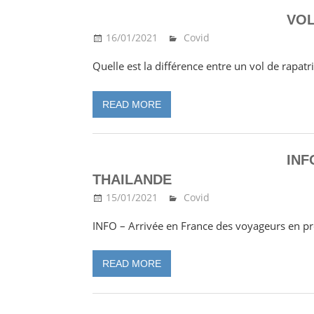
VOL
16/01/2021
Ma Thailande
Covid
Quelle est la différence entre un vol de rapa
READ MORE
INF
THAILANDE
15/01/2021
Ma Thailande
Covid
INFO – Arrivée en France des voyageurs en p
READ MORE