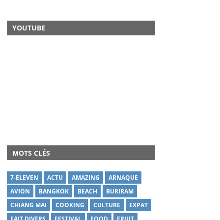
YOUTUBE
MOTS CLÉS
7-ELEVEN
ACTU
AMAZING
ARNAQUE
AVION
BANGKOK
BEACH
BURIRAM
CHIANG MAI
COOKING
CULTURE
EXPAT
FAIT DIVERS
FESTIVAL
FOOD
FRUIT