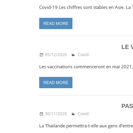
Covid-19 Les chiffres sont stables en Asie. La
READ MORE
LE 
05/12/2020
Ma Thailande
Covid
Les vaccinations commenceront en mai 2021, s
READ MORE
PAS
30/11/2020
Ma Thailande
Covid
La Thaïlande permettra-t-elle aux gens d’entre