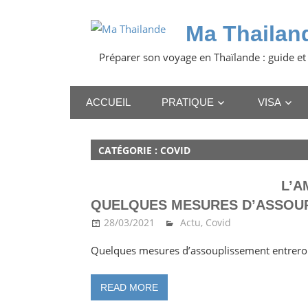
Skip
to
Ma Thailan
content
Préparer son voyage en Thaïlande : guide et
ACCUEIL
PRATIQUE
VISA
CATÉGORIE :
COVID
L’A
QUELQUES MESURES D’ASSOU
28/03/2021
Ma Thailande
Actu
,
Covid
Quelques mesures d’assouplissement entreront
READ MORE