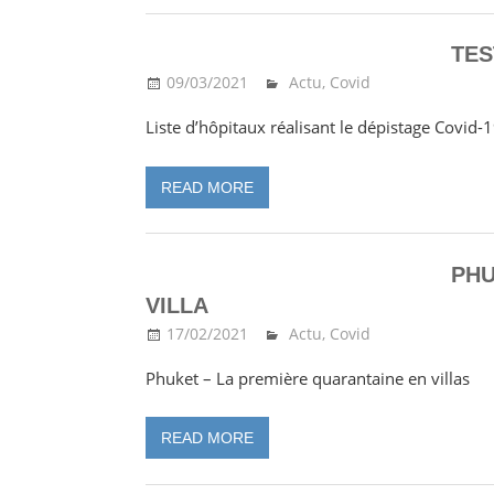
TES
09/03/2021
Ma Thailande
Actu
,
Covid
Liste d’hôpitaux réalisant le dépistage Covid-
READ MORE
PHU
VILLA
17/02/2021
Ma Thailande
Actu
,
Covid
Phuket – La première quarantaine en villas
READ MORE