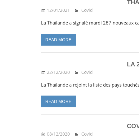
THA
12/01/2021
Ma Thailande
Covid
La Thaïlande a signalé mardi 287 nouveaux c
READ MORE
LA 
22/12/2020
Ma Thailande
Covid
La Thaïlande a rejoint la liste des pays touché
READ MORE
COV
08/12/2020
Ma Thailande
Covid