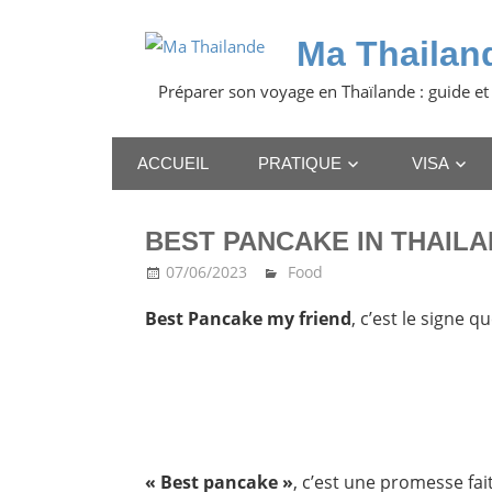
Skip
to
Ma Thailan
content
Préparer son voyage en Thaïlande : guide et
ACCUEIL
PRATIQUE
VISA
BEST PANCAKE IN THAIL
07/06/2023
Ma Thailande
Food
Best Pancake my friend
, c’est le signe 
« Best pancake »
, c’est une promesse fai