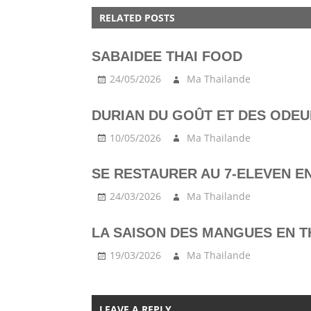
COOKING
RELATED POSTS
FOOD
KOH
TAO
SABAIDEE THAI FOOD
MARKET
24/05/2026
Ma Thailande
SAMUI
STREET
DURIAN DU GOÛT ET DES ODEU
10/05/2026
Ma Thailande
SE RESTAURER AU 7-ELEVEN E
24/03/2026
Ma Thailande
LA SAISON DES MANGUES EN T
19/03/2026
Ma Thailande
LEAVE A REPLY