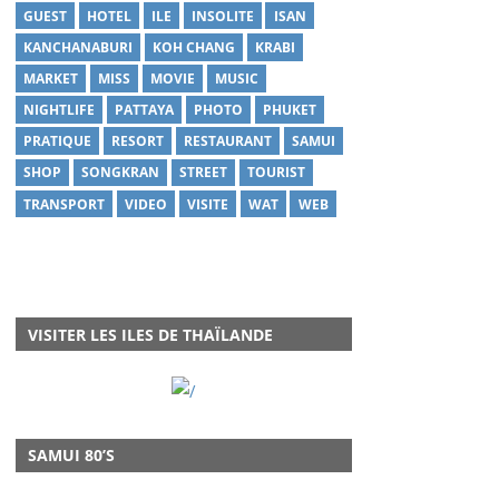
GUEST
HOTEL
ILE
INSOLITE
ISAN
KANCHANABURI
KOH CHANG
KRABI
MARKET
MISS
MOVIE
MUSIC
NIGHTLIFE
PATTAYA
PHOTO
PHUKET
PRATIQUE
RESORT
RESTAURANT
SAMUI
SHOP
SONGKRAN
STREET
TOURIST
TRANSPORT
VIDEO
VISITE
WAT
WEB
VISITER LES ILES DE THAÏLANDE
SAMUI 80’S