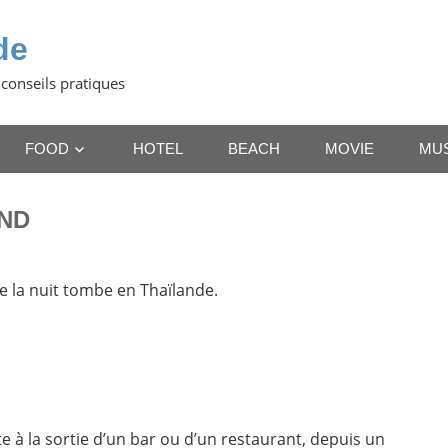
de
 conseils pratiques
FOOD
HOTEL
BEACH
MOVIE
MU
AND
que la nuit tombe en Thaïlande.
te à la sortie d’un bar ou d’un restaurant, depuis un