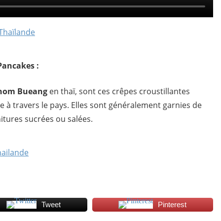
 Thaïlande
Pancakes :
nom Bueang
en thaï, sont ces crêpes croustillantes
e à travers le pays. Elles sont généralement garnies de
itures sucrées ou salées.
hailande
Tweet
Pinterest