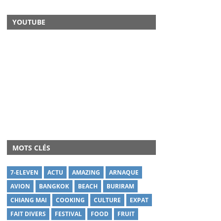
YOUTUBE
MOTS CLÉS
7-ELEVEN
ACTU
AMAZING
ARNAQUE
AVION
BANGKOK
BEACH
BURIRAM
CHIANG MAI
COOKING
CULTURE
EXPAT
FAIT DIVERS
FESTIVAL
FOOD
FRUIT