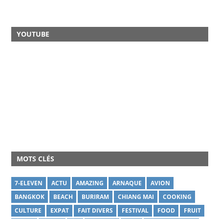
YOUTUBE
MOTS CLÉS
7-ELEVEN
ACTU
AMAZING
ARNAQUE
AVION
BANGKOK
BEACH
BURIRAM
CHIANG MAI
COOKING
CULTURE
EXPAT
FAIT DIVERS
FESTIVAL
FOOD
FRUIT