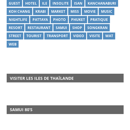
GUEST
HOTEL
ILE
INSOLITE
ISAN
KANCHANABURI
KOH CHANG
KRABI
MARKET
MISS
MOVIE
MUSIC
NIGHTLIFE
PATTAYA
PHOTO
PHUKET
PRATIQUE
RESORT
RESTAURANT
SAMUI
SHOP
SONGKRAN
STREET
TOURIST
TRANSPORT
VIDEO
VISITE
WAT
WEB
VISITER LES ILES DE THAÏLANDE
SAMUI 80’S