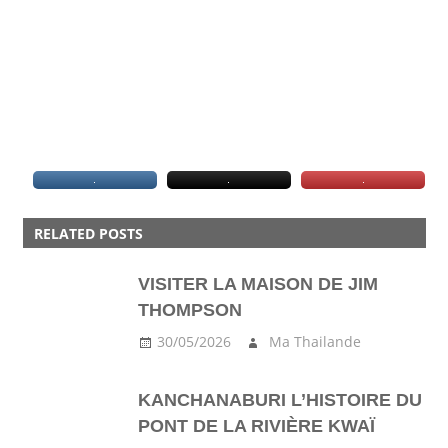
CHIANG
MAI
RELATED POSTS
ISAN
VISITER LA MAISON DE JIM
NORD
THOMPSON
PHOTO
30/05/2026
Ma Thailande
STREET
KANCHANABURI L’HISTOIRE DU
PONT DE LA RIVIÈRE KWAÏ