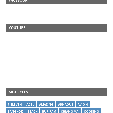
FACEBOOK
YOUTUBE
MOTS CLÉS
7-ELEVEN
ACTU
AMAZING
ARNAQUE
AVION
BANGKOK
BEACH
BURIRAM
CHIANG MAI
COOKING