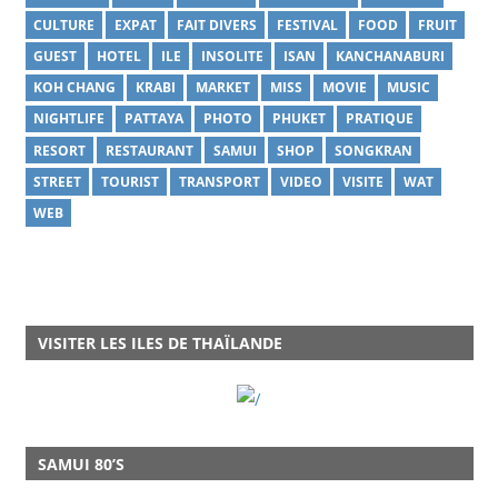
CULTURE
EXPAT
FAIT DIVERS
FESTIVAL
FOOD
FRUIT
GUEST
HOTEL
ILE
INSOLITE
ISAN
KANCHANABURI
KOH CHANG
KRABI
MARKET
MISS
MOVIE
MUSIC
NIGHTLIFE
PATTAYA
PHOTO
PHUKET
PRATIQUE
RESORT
RESTAURANT
SAMUI
SHOP
SONGKRAN
STREET
TOURIST
TRANSPORT
VIDEO
VISITE
WAT
WEB
VISITER LES ILES DE THAÏLANDE
SAMUI 80’S