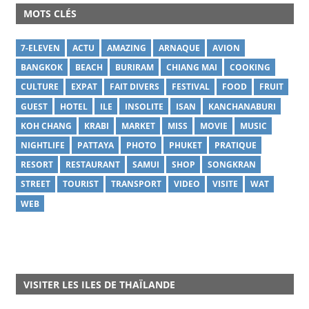
MOTS CLÉS
7-ELEVEN
ACTU
AMAZING
ARNAQUE
AVION
BANGKOK
BEACH
BURIRAM
CHIANG MAI
COOKING
CULTURE
EXPAT
FAIT DIVERS
FESTIVAL
FOOD
FRUIT
GUEST
HOTEL
ILE
INSOLITE
ISAN
KANCHANABURI
KOH CHANG
KRABI
MARKET
MISS
MOVIE
MUSIC
NIGHTLIFE
PATTAYA
PHOTO
PHUKET
PRATIQUE
RESORT
RESTAURANT
SAMUI
SHOP
SONGKRAN
STREET
TOURIST
TRANSPORT
VIDEO
VISITE
WAT
WEB
VISITER LES ILES DE THAÏLANDE