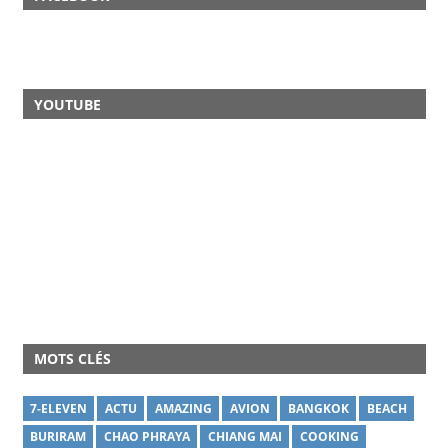
YOUTUBE
MOTS CLÉS
7-ELEVEN
ACTU
AMAZING
AVION
BANGKOK
BEACH
BURIRAM
CHAO PHRAYA
CHIANG MAI
COOKING