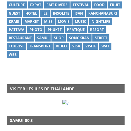
CULTURE
EXPAT
FAIT DIVERS
FESTIVAL
FOOD
FRUIT
GUEST
HOTEL
ILE
INSOLITE
ISAN
KANCHANABURI
KRABI
MARKET
MISS
MOVIE
MUSIC
NIGHTLIFE
PATTAYA
PHOTO
PHUKET
PRATIQUE
RESORT
RESTAURANT
SAMUI
SHOP
SONGKRAN
STREET
TOURIST
TRANSPORT
VIDEO
VISA
VISITE
WAT
WEB
VISITER LES ILES DE THAÏLANDE
SAMUI 80’S