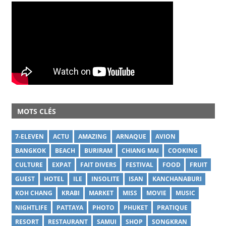
MOTS CLÉS
7-ELEVEN
ACTU
AMAZING
ARNAQUE
AVION
BANGKOK
BEACH
BURIRAM
CHIANG MAI
COOKING
CULTURE
EXPAT
FAIT DIVERS
FESTIVAL
FOOD
FRUIT
GUEST
HOTEL
ILE
INSOLITE
ISAN
KANCHANABURI
KOH CHANG
KRABI
MARKET
MISS
MOVIE
MUSIC
NIGHTLIFE
PATTAYA
PHOTO
PHUKET
PRATIQUE
RESORT
RESTAURANT
SAMUI
SHOP
SONGKRAN