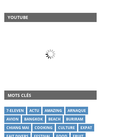
YOUTUBE
MOTS CLÉS
7-ELEVEN
ACTU
AMAZING
ARNAQUE
AVION
BANGKOK
BEACH
BURIRAM
CHIANG MAI
COOKING
CULTURE
EXPAT
FAIT DIVERS
FESTIVAL
FOOD
FRUIT