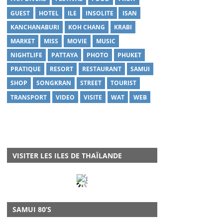
GUEST
HOTEL
ILE
INSOLITE
ISAN
KANCHANABURI
KOH CHANG
KRABI
MARKET
MISS
MOVIE
MUSIC
NIGHTLIFE
PATTAYA
PHOTO
PHUKET
PRATIQUE
RESORT
RESTAURANT
SAMUI
SHOP
SONGKRAN
STREET
TOURIST
TRANSPORT
VIDEO
VISITE
WAT
WEB
VISITER LES ILES DE THAÏLANDE
SAMUI 80’S