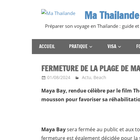
Skip
Ma Thailande
to
content
Préparer son voyage en Thaïlande : guide et
ACCUEIL
PRATIQUE
VISA
F
FERMETURE DE LA PLAGE DE MA
01/08/2024
Ma Thailande
Actu
,
Beach
Maya Bay, rendue célèbre par le film T
mousson pour favoriser sa réhabilitatio
Maya Bay
sera fermée au public et aux t
fermeture est également décidée pour la s