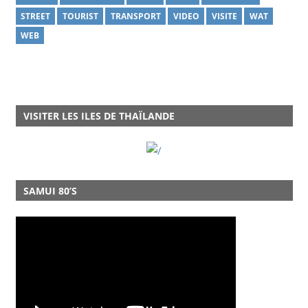
STREET
TOURIST
TRANSPORT
VIDEO
VISITE
WAT
WEB
VISITER LES ILES DE THAÏLANDE
SAMUI 80’S