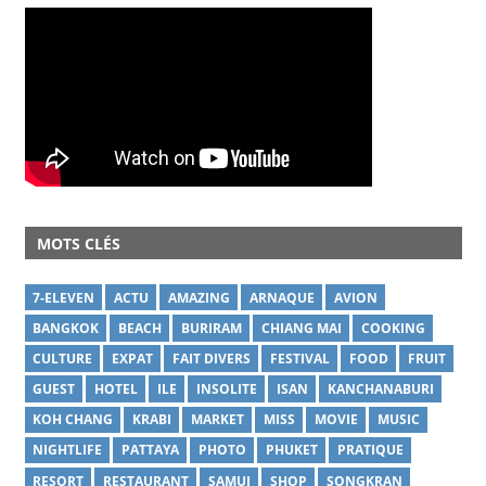
MOTS CLÉS
7-ELEVEN
ACTU
AMAZING
ARNAQUE
AVION
BANGKOK
BEACH
BURIRAM
CHIANG MAI
COOKING
CULTURE
EXPAT
FAIT DIVERS
FESTIVAL
FOOD
FRUIT
GUEST
HOTEL
ILE
INSOLITE
ISAN
KANCHANABURI
KOH CHANG
KRABI
MARKET
MISS
MOVIE
MUSIC
NIGHTLIFE
PATTAYA
PHOTO
PHUKET
PRATIQUE
RESORT
RESTAURANT
SAMUI
SHOP
SONGKRAN