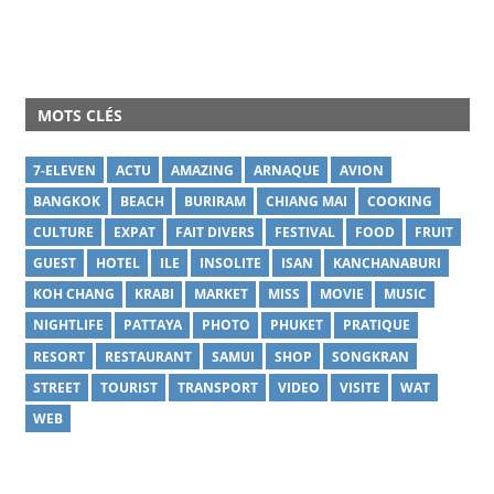
MOTS CLÉS
7-ELEVEN
ACTU
AMAZING
ARNAQUE
AVION
BANGKOK
BEACH
BURIRAM
CHIANG MAI
COOKING
CULTURE
EXPAT
FAIT DIVERS
FESTIVAL
FOOD
FRUIT
GUEST
HOTEL
ILE
INSOLITE
ISAN
KANCHANABURI
KOH CHANG
KRABI
MARKET
MISS
MOVIE
MUSIC
NIGHTLIFE
PATTAYA
PHOTO
PHUKET
PRATIQUE
RESORT
RESTAURANT
SAMUI
SHOP
SONGKRAN
STREET
TOURIST
TRANSPORT
VIDEO
VISITE
WAT
WEB