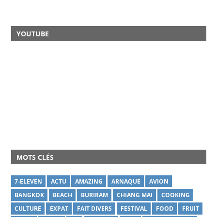
YOUTUBE
MOTS CLÉS
7-ELEVEN
ACTU
AMAZING
ARNAQUE
AVION
BANGKOK
BEACH
BURIRAM
CHIANG MAI
COOKING
CULTURE
EXPAT
FAIT DIVERS
FESTIVAL
FOOD
FRUIT