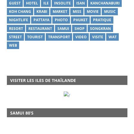
GUEST
HOTEL
ILE
INSOLITE
ISAN
KANCHANABURI
KOH CHANG
KRABI
MARKET
MISS
MOVIE
MUSIC
NIGHTLIFE
PATTAYA
PHOTO
PHUKET
PRATIQUE
RESORT
RESTAURANT
SAMUI
SHOP
SONGKRAN
STREET
TOURIST
TRANSPORT
VIDEO
VISITE
WAT
WEB
VISITER LES ILES DE THAÏLANDE
SAMUI 80’S