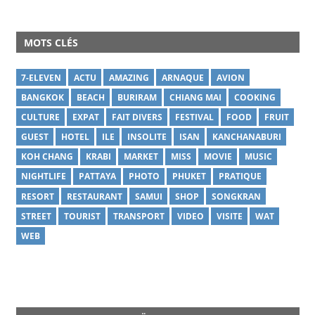
MOTS CLÉS
7-ELEVEN
ACTU
AMAZING
ARNAQUE
AVION
BANGKOK
BEACH
BURIRAM
CHIANG MAI
COOKING
CULTURE
EXPAT
FAIT DIVERS
FESTIVAL
FOOD
FRUIT
GUEST
HOTEL
ILE
INSOLITE
ISAN
KANCHANABURI
KOH CHANG
KRABI
MARKET
MISS
MOVIE
MUSIC
NIGHTLIFE
PATTAYA
PHOTO
PHUKET
PRATIQUE
RESORT
RESTAURANT
SAMUI
SHOP
SONGKRAN
STREET
TOURIST
TRANSPORT
VIDEO
VISITE
WAT
WEB