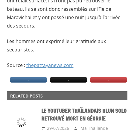
ont refait surface, ils n’ont pas pu retrouver le
bateau. Ils se sont donc rassemblés sur l’île de
Maravichai et y ont passé une nuit jusqu’à l’arrivée
des secours.
Les hommes ont exprimé leur gratitude aux
secouristes.
Source :
thepattayanews.com
FAIT
DIVERS
RELATED POSTS
LE YOUTUBER THAÏLANDAIS HLUN SOLO
RETROUVÉ MORT EN GÉORGIE
29/07/2026
Ma Thailande