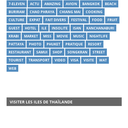
7-ELEVEN
ACTU
AMAZING
AVION
BANGKOK
BEACH
BURIRAM
CHAO PHRAYA
CHIANG MAI
COOKING
CULTURE
EXPAT
FAIT DIVERS
FESTIVAL
FOOD
FRUIT
GUEST
HOTEL
ILE
INSOLITE
ISAN
KANCHANABURI
KRABI
MARKET
MISS
MOVIE
MUSIC
NIGHTLIFE
PATTAYA
PHOTO
PHUKET
PRATIQUE
RESORT
RESTAURANT
SAMUI
SHOP
SONGKRAN
STREET
TOURIST
TRANSPORT
VIDEO
VISA
VISITE
WAT
WEB
VISITER LES ILES DE THAÏLANDE