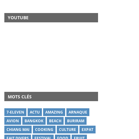
YOUTUBE
MOTS CLÉS
7-ELEVEN
ACTU
AMAZING
ARNAQUE
AVION
BANGKOK
BEACH
BURIRAM
CHIANG MAI
COOKING
CULTURE
EXPAT
FAIT DIVERS
FESTIVAL
FOOD
FRUIT