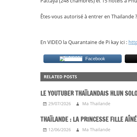
Pattaya (248 chambres) et 15 hôtels à Ph
Êtes-vous autorisé à entrer en Thailande 
En VIDEO la Quarantaine de Pi kay ici :
htt
Facebook
ACTU
RELATED POSTS
WEB
LE YOUTUBER THAÏLANDAIS HLUN SOL
29/07/2026
Ma Thailande
THAÏLANDE : LA PRINCESSE FILLE AÎN
12/06/2026
Ma Thailande