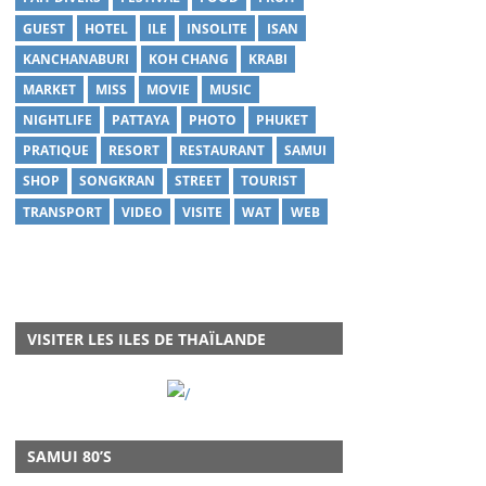
GUEST
HOTEL
ILE
INSOLITE
ISAN
KANCHANABURI
KOH CHANG
KRABI
MARKET
MISS
MOVIE
MUSIC
NIGHTLIFE
PATTAYA
PHOTO
PHUKET
PRATIQUE
RESORT
RESTAURANT
SAMUI
SHOP
SONGKRAN
STREET
TOURIST
TRANSPORT
VIDEO
VISITE
WAT
WEB
VISITER LES ILES DE THAÏLANDE
SAMUI 80’S