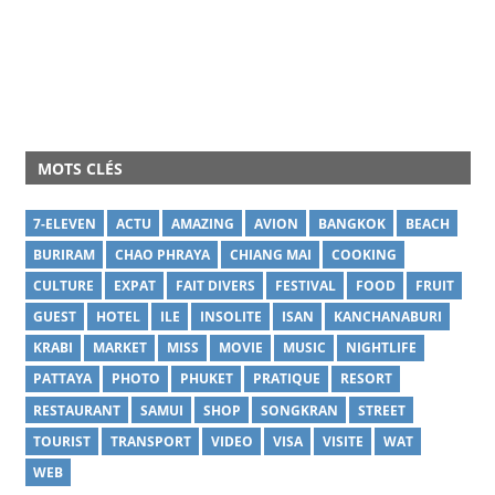
MOTS CLÉS
7-ELEVEN
ACTU
AMAZING
AVION
BANGKOK
BEACH
BURIRAM
CHAO PHRAYA
CHIANG MAI
COOKING
CULTURE
EXPAT
FAIT DIVERS
FESTIVAL
FOOD
FRUIT
GUEST
HOTEL
ILE
INSOLITE
ISAN
KANCHANABURI
KRABI
MARKET
MISS
MOVIE
MUSIC
NIGHTLIFE
PATTAYA
PHOTO
PHUKET
PRATIQUE
RESORT
RESTAURANT
SAMUI
SHOP
SONGKRAN
STREET
TOURIST
TRANSPORT
VIDEO
VISA
VISITE
WAT
WEB