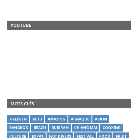
YOUTUBE
MOTS CLÉS
7-ELEVEN
ACTU
AMAZING
ARNAQUE
AVION
BANGKOK
BEACH
BURIRAM
CHIANG MAI
COOKING
CULTURE
EXPAT
FAIT DIVERS
FESTIVAL
FOOD
FRUIT