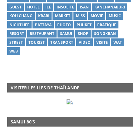
GUEST
HOTEL
ILE
INSOLITE
ISAN
KANCHANABURI
KOH CHANG
KRABI
MARKET
MISS
MOVIE
MUSIC
NIGHTLIFE
PATTAYA
PHOTO
PHUKET
PRATIQUE
RESORT
RESTAURANT
SAMUI
SHOP
SONGKRAN
STREET
TOURIST
TRANSPORT
VIDEO
VISITE
WAT
WEB
VISITER LES ILES DE THAÏLANDE
SAMUI 80’S