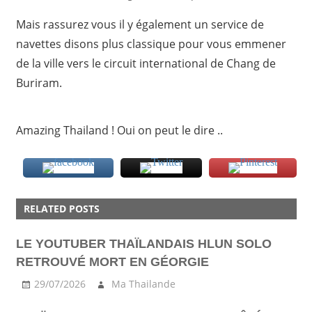
Mais rassurez vous il y également un service de
navettes disons plus classique pour vous emmener
de la ville vers le circuit international de Chang de
Buriram.
Amazing Thailand ! Oui on peut le dire ..
ACTU
RELATED POSTS
AMAZING
BURIRAM
LE YOUTUBER THAÏLANDAIS HLUN SOLO
BUS
RETROUVÉ MORT EN GÉORGIE
INSOLITE
29/07/2026
Ma Thailande
ISAN
TRANSPORT