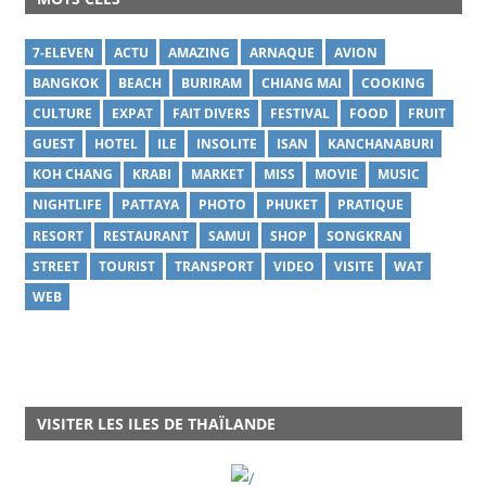
7-ELEVEN
ACTU
AMAZING
ARNAQUE
AVION
BANGKOK
BEACH
BURIRAM
CHIANG MAI
COOKING
CULTURE
EXPAT
FAIT DIVERS
FESTIVAL
FOOD
FRUIT
GUEST
HOTEL
ILE
INSOLITE
ISAN
KANCHANABURI
KOH CHANG
KRABI
MARKET
MISS
MOVIE
MUSIC
NIGHTLIFE
PATTAYA
PHOTO
PHUKET
PRATIQUE
RESORT
RESTAURANT
SAMUI
SHOP
SONGKRAN
STREET
TOURIST
TRANSPORT
VIDEO
VISITE
WAT
WEB
VISITER LES ILES DE THAÏLANDE