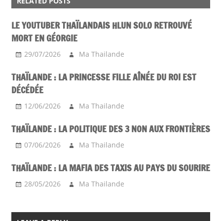
RELATED POSTS
BANGKOK
RESTAURANT
LE YOUTUBER THAÏLANDAIS HLUN SOLO RETROUVÉ
MORT EN GÉORGIE
29/07/2026
Ma Thailande
THAÏLANDE : LA PRINCESSE FILLE AÎNÉE DU ROI EST
DÉCÉDÉE
12/06/2026
Ma Thailande
THAÏLANDE : LA POLITIQUE DES 3 NON AUX FRONTIÈRES
07/06/2026
Ma Thailande
THAÏLANDE : LA MAFIA DES TAXIS AU PAYS DU SOURIRE
28/05/2026
Ma Thailande