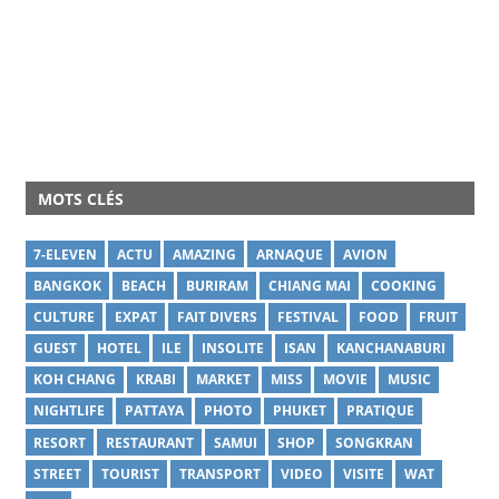
MOTS CLÉS
7-ELEVEN
ACTU
AMAZING
ARNAQUE
AVION
BANGKOK
BEACH
BURIRAM
CHIANG MAI
COOKING
CULTURE
EXPAT
FAIT DIVERS
FESTIVAL
FOOD
FRUIT
GUEST
HOTEL
ILE
INSOLITE
ISAN
KANCHANABURI
KOH CHANG
KRABI
MARKET
MISS
MOVIE
MUSIC
NIGHTLIFE
PATTAYA
PHOTO
PHUKET
PRATIQUE
RESORT
RESTAURANT
SAMUI
SHOP
SONGKRAN
STREET
TOURIST
TRANSPORT
VIDEO
VISITE
WAT