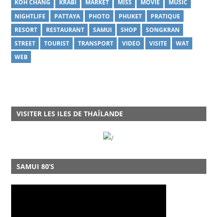
KOH CHANG
KRABI
MARKET
MISS
MOVIE
MUSIC
NIGHTLIFE
PATTAYA
PHOTO
PHUKET
PRATIQUE
RESORT
RESTAURANT
SAMUI
SHOP
SONGKRAN
STREET
TOURIST
TRANSPORT
VIDEO
VISITE
WAT
WEB
VISITER LES ILES DE THAÏLANDE
SAMUI 80’S