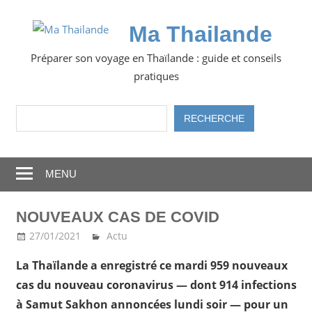
Skip
to
Ma Thailande
content
Préparer son voyage en Thaïlande : guide et conseils
pratiques
Rechercher
RECHERCHE
MENU
NOUVEAUX CAS DE COVID
27/01/2021
Ma Thailande
Actu
La Thaïlande a enregistré ce mardi 959 nouveaux
cas du nouveau coronavirus — dont 914 infections
à Samut Sakhon annoncées lundi soir — pour un