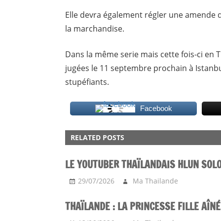
Elle devra également régler une amende d
la marchandise.
Dans la même serie mais cette fois-ci en 
jugées le 11 septembre prochain à Istanbu
stupéfiants.
Facebook
ACTU
RELATED POSTS
FAIT
DIVERS
LE YOUTUBER THAÏLANDAIS HLUN SOL
29/07/2026
Ma Thailande
THAÏLANDE : LA PRINCESSE FILLE AÎN