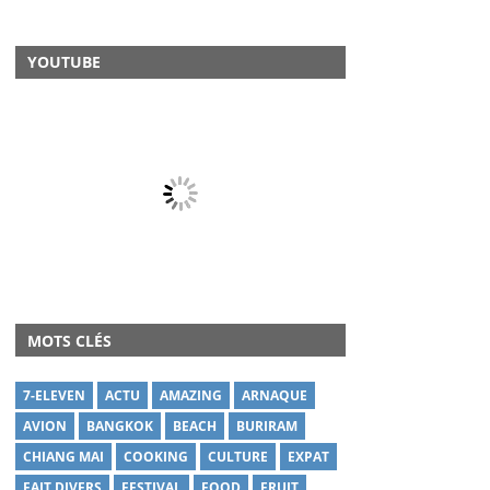
YOUTUBE
MOTS CLÉS
7-ELEVEN
ACTU
AMAZING
ARNAQUE
AVION
BANGKOK
BEACH
BURIRAM
CHIANG MAI
COOKING
CULTURE
EXPAT
FAIT DIVERS
FESTIVAL
FOOD
FRUIT