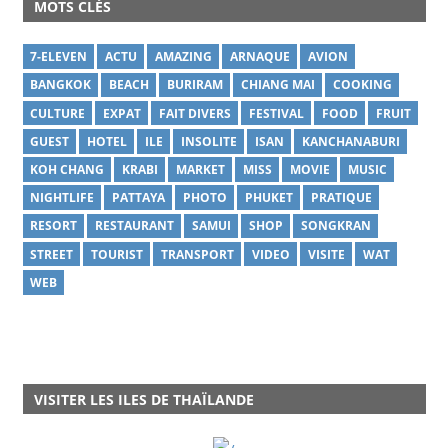
MOTS CLÉS
7-ELEVEN
ACTU
AMAZING
ARNAQUE
AVION
BANGKOK
BEACH
BURIRAM
CHIANG MAI
COOKING
CULTURE
EXPAT
FAIT DIVERS
FESTIVAL
FOOD
FRUIT
GUEST
HOTEL
ILE
INSOLITE
ISAN
KANCHANABURI
KOH CHANG
KRABI
MARKET
MISS
MOVIE
MUSIC
NIGHTLIFE
PATTAYA
PHOTO
PHUKET
PRATIQUE
RESORT
RESTAURANT
SAMUI
SHOP
SONGKRAN
STREET
TOURIST
TRANSPORT
VIDEO
VISITE
WAT
WEB
VISITER LES ILES DE THAÏLANDE