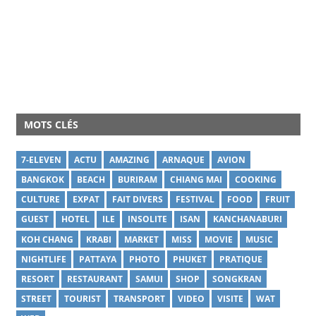
MOTS CLÉS
7-ELEVEN
ACTU
AMAZING
ARNAQUE
AVION
BANGKOK
BEACH
BURIRAM
CHIANG MAI
COOKING
CULTURE
EXPAT
FAIT DIVERS
FESTIVAL
FOOD
FRUIT
GUEST
HOTEL
ILE
INSOLITE
ISAN
KANCHANABURI
KOH CHANG
KRABI
MARKET
MISS
MOVIE
MUSIC
NIGHTLIFE
PATTAYA
PHOTO
PHUKET
PRATIQUE
RESORT
RESTAURANT
SAMUI
SHOP
SONGKRAN
STREET
TOURIST
TRANSPORT
VIDEO
VISITE
WAT