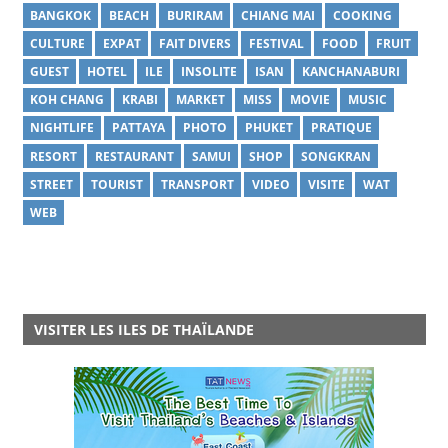
BANGKOK
BEACH
BURIRAM
CHIANG MAI
COOKING
CULTURE
EXPAT
FAIT DIVERS
FESTIVAL
FOOD
FRUIT
GUEST
HOTEL
ILE
INSOLITE
ISAN
KANCHANABURI
KOH CHANG
KRABI
MARKET
MISS
MOVIE
MUSIC
NIGHTLIFE
PATTAYA
PHOTO
PHUKET
PRATIQUE
RESORT
RESTAURANT
SAMUI
SHOP
SONGKRAN
STREET
TOURIST
TRANSPORT
VIDEO
VISITE
WAT
WEB
VISITER LES ILES DE THAÏLANDE