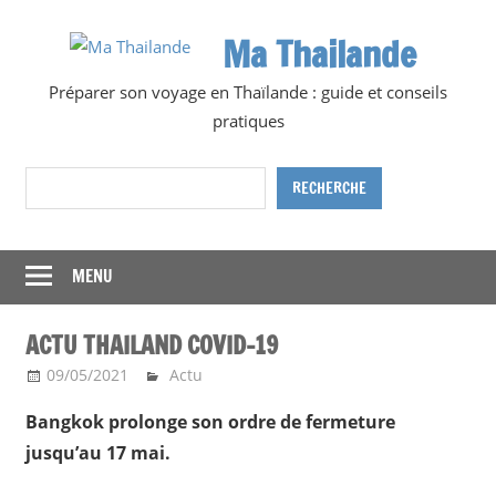
Skip
Ma Thailande
to
content
Préparer son voyage en Thaïlande : guide et conseils
pratiques
Rechercher
RECHERCHE
MENU
ACTU THAILAND COVID-19
09/05/2021
Ma Thailande
Actu
Bangkok prolonge son ordre de fermeture
jusqu’au 17 mai.